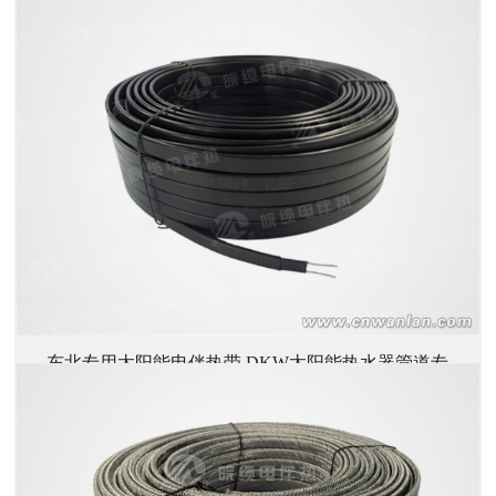
→ 详情
解冻带/电热带
东北专用太阳能电伴热带 DKW太阳能热水器管道专
→ 详情
用解冻带/电热带