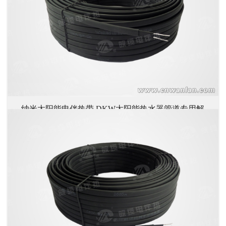
纳米太阳能电伴热带 DKW太阳能热水器管道专用解
→ 详情
冻带/电热带